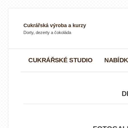
Přeskočit
na
obsah
Cukrářská výroba a kurzy
Dorty, dezerty a čokoláda
CUKRÁŘSKÉ STUDIO
NABÍDK
D