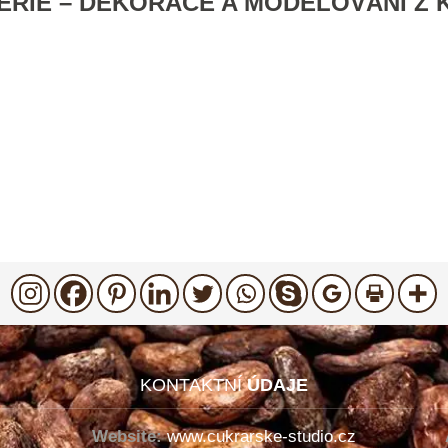
RIE – DEKORACE A MODELOVÁNÍ Z
KONTAKTNÍ
ÚDAJE
Website:
www.cukrarske-studio.cz