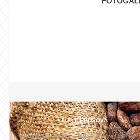
FOTOGALE
LUCIE
PRŮŠOVÁ
Fakturační adresa:
1.Máje 300, Jílové u Prahy