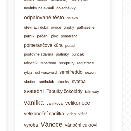
novinky na e-mail
objednávky
odpalované těsto
oslava
otevírací doba
ovoce
oříšky
pattisserie
perník
pečení
pivo
pomeranč
pomerančová kůra
pořad
poštovné zdarma
pralinky
punčák
rakytník
rebarbora
receptury
registrace
semifreddo
rybíz
schwarzwald
sezónní
svatba
skořice
sněhulák
stranky
svatební
Tabulky čokolády
takeway
vanilka
velikonoce
vanilková
velikonoční nadílka
video
višně
Vánoce
vyroba
vánoční cukroví