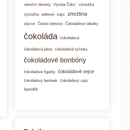
vánoční dezerty
Výroba Čoko¨
výsluška
zmrzlina
výslužka
webové
zajíc
zázvor
Česká televize
Čokoládové tabulky
čokoláda
čokoládová
čokoládová pěna
čokoládová tyčinka
čokoládové bonbóny
čokoládové vejce
čokoládové figurky
čokoládový beránek
čokoládový zajíc
špendlík