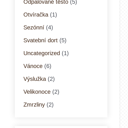
Odpalované těsto
(5)
Otvíračka
(1)
Sezónní
(4)
Svatební dort
(5)
Uncategorized
(1)
Vánoce
(6)
Výslužka
(2)
Velikonoce
(2)
Zmrzliny
(2)