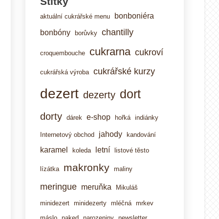
Štítky
bonboniéra
aktuální cukrářské menu
chantilly
bonbóny
borůvky
cukrarna
cukroví
croquembouche
cukrářské kurzy
cukrářská výroba
dezert
dort
dezerty
dorty
e-shop
dárek
hořká
indiánky
jahody
Internetový obchod
kandování
karamel
letní
koleda
listové těsto
makronky
lízátka
maliny
meringue
meruňka
Mikuláš
minidezert
minidezerty
mléčná
mrkev
máslo
naked
narozeniny
newsletter