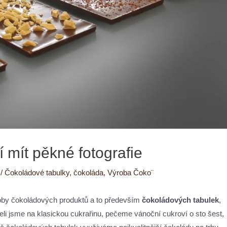
 mít pěkné fotografie
r
/
Čokoládové tabulky
,
čokoláda
,
Výroba Čoko¨
výroby čokoládových produktů a to především
čokoládových tabulek
,
eli jsme na klasickou cukrařinu, pečeme vánoční cukroví o sto šest,