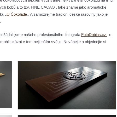
bě čokoládových tabulek využíváme nejkvalitnější čokoládu na trhu,
vých bobů a to tzv. FINE CACAO , také známé jako aromatické
ku „
O Čokoládě
„. A samozřejmě tradiční české suroviny jako je
.
 požádali jsme našeho profesionálního fotografa
FotoDobias.cz
o
mohli ukázat v tom nejlepším světle. Neváhejte a objednejte si