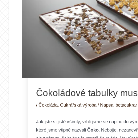
Čokoládové tabulky musí
/
Čokoláda
,
Cukrářská výroba
/ Napsal
betacukra
Jak jste si jistě všimly, vrhli jsme se naplno do 
které jsme vtipně nazvali
Čoko
. Nebojte, nezanevř