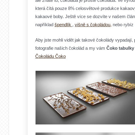
ale znáte to, čokoláda je prostě čokoláda. Ve výro
která čítá pouze 8% celosvětové produkce kakao
kakaové boby. Ještě více se dozvíte v našem člán
například
špendlík
,
višně s čokoládou,
nebo rybíz 
Aby jste mohli vidět jak takové čokolády vypadají,
fotografie našich čokolád a my vám
Čoko tabulky
Čokoládu Čoko